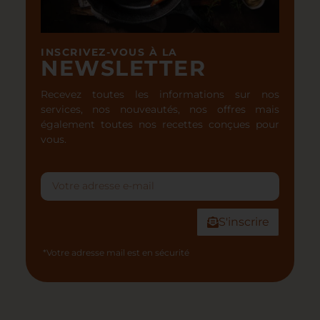
INSCRIVEZ-VOUS À LA
NEWSLETTER
Recevez toutes les informations sur nos
services, nos nouveautés, nos offres mais
également toutes nos recettes conçues pour
vous.
S'inscrire
*Votre adresse mail est en sécurité