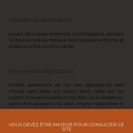
Conseils de préparation
Laisser décongeler lentement au réfrigérateur pendant
24 heures. Cela permet une décongélation uniforme et
préserve la texture de la viande.
Conseils de dégustation
Profiter pleinement de vos ribs, dégustez-les bien
chauds, juste après une cuisson lente. L’idéal est une
cuisson à basse température (au four ou au barbecue),
suivie d’un passage à feu plus vif pour caraméliser la
sauce et obtenir une belle croûte légèrement
croustillante.
VOUS DEVEZ ÊTRE MAJEUR POUR CONSULTER CE
SITE