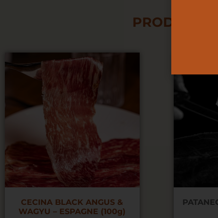
PRODUITS 
CECINA BLACK ANGUS &
PATANE
WAGYU – ESPAGNE (100g)