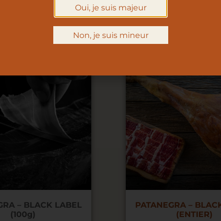
Oui, je suis majeur
COMPLÉMENTAIRES
Non, je suis mineur
GRA – BLACK LABEL
PATANEGRA – BLAC
(100g)
(ENTIER)