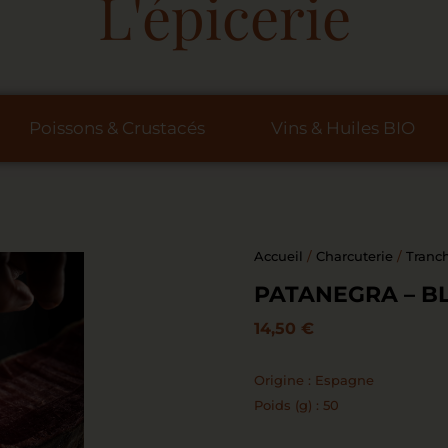
L'épicerie
Poissons & Crustacés
Vins & Huiles BIO
Accueil
/
Charcuterie
/
Tranc
PATANEGRA – BL
14,50
€
Origine : Espagne
Poids (g) : 50