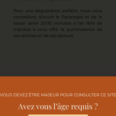
Pour une dégustation parfaite, nous vous
conseillons d’ouvrir le Patanegra et de le
laisser aérer 20/30 minutes à l’air libre de
manière à vous offrir la quintessence de
ses arômes et de ses saveurs.
VOUS DEVEZ ÊTRE MAJEUR POUR CONSULTER CE SIT
Avez vous l’âge requis ?