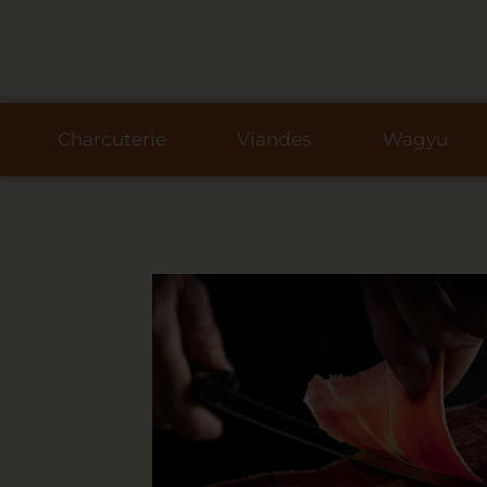
Charcuterie
Viandes
Wagyu