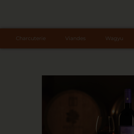
Charcuterie
Viandes
Wagyu