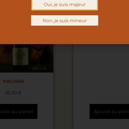
Oui, je suis majeur
BOUQUET ! – VER
26,00
€
Non, je suis mineur
PACHAR
32,00
€
outer au panier
Ajouter au pani