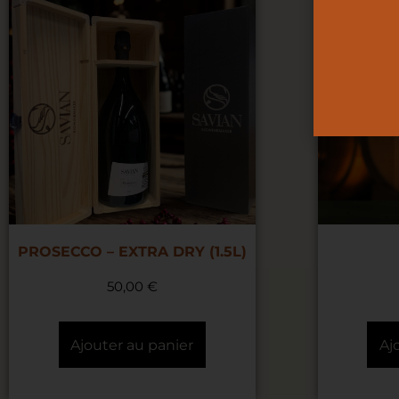
PROSECCO – EXTRA DRY (1.5L)
50,00
€
Ajouter au panier
Aj